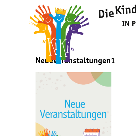
NeueVeranstaltungen1